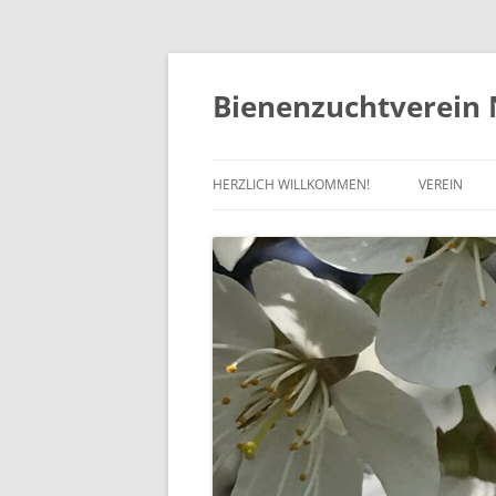
Zum
Inhalt
springen
Bienenzuchtverein 
HERZLICH WILLKOMMEN!
VEREIN
VORSTAND
VERBÄNDE
SATZUNG
MITGLIEDS