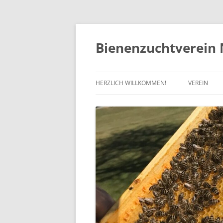
Zum
Inhalt
springen
Bienenzuchtverein 
HERZLICH WILLKOMMEN!
VEREIN
VORSTAND
VERBÄNDE
SATZUNG
MITGLIEDS