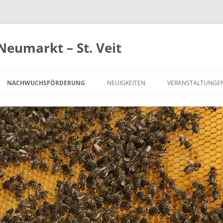
Neumarkt – St. Veit
NACHWUCHSFÖRDERUNG
NEUIGKEITEN
VERANSTALTUNGE
FÖRDERUNG NEUER MITGLIEDER
IMKERN AUF PROBE
CHAFT