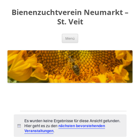
Zum
Inhalt
Bienenzuchtverein Neumarkt –
springen
St. Veit
Menü
Veranstaltungen
Es wurden keine Ergebnisse für diese Ansicht gefunden.
Hier geht es zu den
nächsten bevorstehenden
Hinweis
Veranstaltungen
.