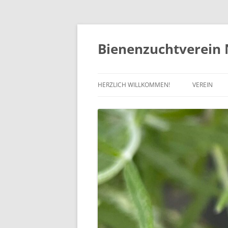
Zum
Inhalt
springen
Bienenzuchtverein 
HERZLICH WILLKOMMEN!
VEREIN
VORSTAND
VERBÄNDE
SATZUNG
MITGLIEDS