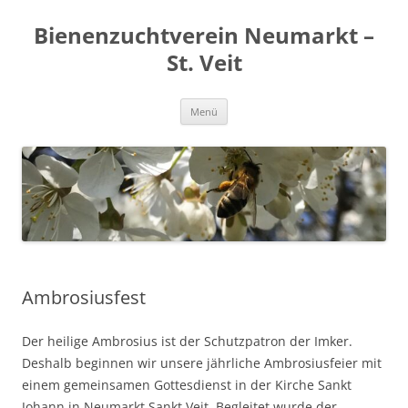
Zum
Inhalt
Bienenzuchtverein Neumarkt –
springen
St. Veit
Menü
Ambrosiusfest
Der heilige Ambrosius ist der Schutzpatron der Imker.
Deshalb beginnen wir unsere jährliche Ambrosiusfeier mit
einem gemeinsamen Gottesdienst in der Kirche Sankt
Johann in Neumarkt Sankt Veit. Begleitet wurde der